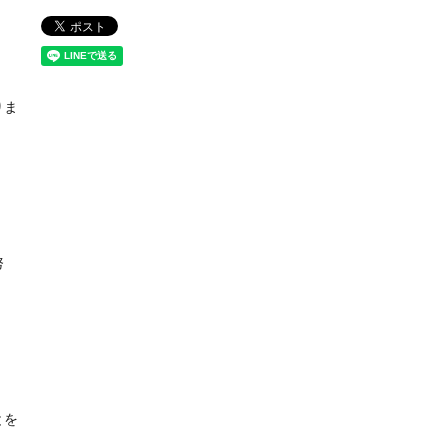
りま
努
とを